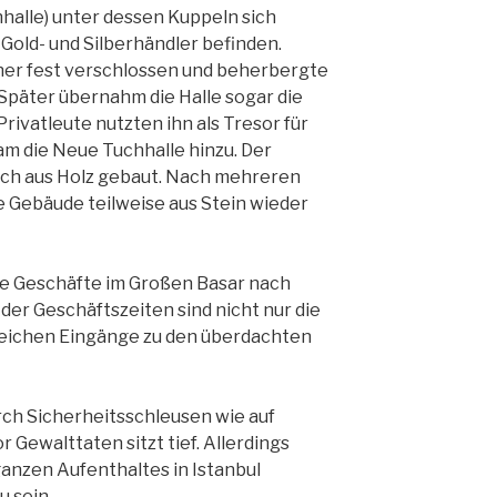
hhalle) unter dessen Kuppeln sich
Gold- und Silberhändler befinden.
üher fest verschlossen und beherbergte
Später übernahm die Halle sogar die
rivatleute nutzten ihn als Tresor für
am die Neue Tuchhalle hinzu. Der
ich aus Holz gebaut. Nach mehreren
 Gebäude teilweise aus Stein wieder
die Geschäfte im Großen Basar nach
der Geschäftszeiten sind nicht nur die
reichen Eingänge zu den überdachten
urch Sicherheitsschleusen wie auf
 Gewalttaten sitzt tief. Allerdings
anzen Aufenthaltes in Istanbul
u sein.