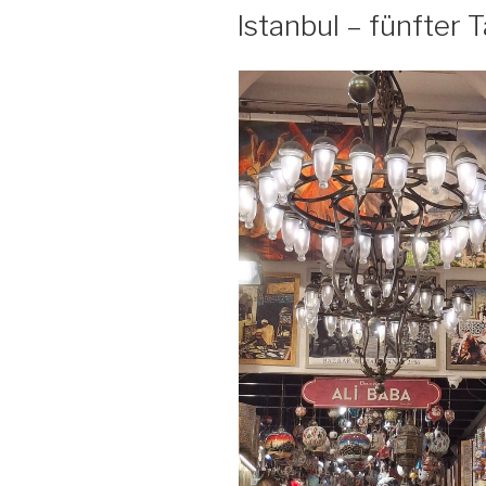
AM
Istanbul – fünfter 