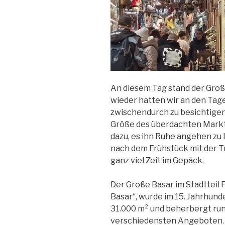
An diesem Tag stand der Gro
wieder hatten wir an den Tage
zwischendurch zu besichtigen,
Größe des überdachten Markt
dazu, es ihn Ruhe angehen zu l
nach dem Frühstück mit der T
ganz viel Zeit im Gepäck.
Der Große Basar im Stadtteil 
Basar“, wurde im 15. Jahrhunde
31.000 m² und beherbergt run
verschiedensten Angeboten. 