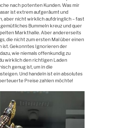
Suche nach potenten Kunden. Was mir
Basar ist extrem aufgeräumt und
, aber nicht wirklich aufdringlich – fast
n gemütliches Bummeln kreuz und quer
pelten Markthalle. Aber andererseits
gs, die nicht zum ersten Mal über einen
 ist. Gekonntes Ignorieren der
dazu, wie niemals offenkundig zu
s du wirklich den richtigen Laden
isch genug ist, um in die
teigen. Und handeln ist ein absolutes
überteuerte Preise zahlen möchte!