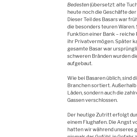
Bedesten
(übersetzt: alte Tuc
heute noch die Geschäfte der 
Dieser Teil des Basars war fr
die besonders teuren Waren. 
Funktion einer Bank – reiche P
ihr Privatvermögen. Später k
gesamte Basar war ursprüngl
schweren Bränden wurden die
aufgebaut.
Wie bei Basaren üblich, sind 
Branchen sortiert. Außerhalb 
Läden, sondern auch die zahl
Gassen verschlossen.
Der heutige Zutritt erfolgt d
einem Flughafen. Die Angst vor
hatten wir während unseres g
niemals das Gefühl, in Gefahr z