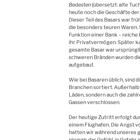
Bedesten
(übersetzt: alte Tuc
heute noch die Geschäfte der 
Dieser Teil des Basars war fr
die besonders teuren Waren. 
Funktion einer Bank – reiche P
ihr Privatvermögen. Später k
gesamte Basar war ursprüngl
schweren Bränden wurden die
aufgebaut.
Wie bei Basaren üblich, sind 
Branchen sortiert. Außerhalb 
Läden, sondern auch die zahl
Gassen verschlossen.
Der heutige Zutritt erfolgt d
einem Flughafen. Die Angst vor
hatten wir während unseres g
niemals das Gefühl, in Gefahr z