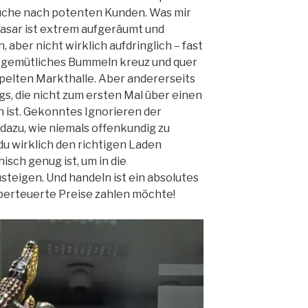
Suche nach potenten Kunden. Was mir
Basar ist extrem aufgeräumt und
, aber nicht wirklich aufdringlich – fast
n gemütliches Bummeln kreuz und quer
pelten Markthalle. Aber andererseits
gs, die nicht zum ersten Mal über einen
 ist. Gekonntes Ignorieren der
dazu, wie niemals offenkundig zu
s du wirklich den richtigen Laden
isch genug ist, um in die
teigen. Und handeln ist ein absolutes
überteuerte Preise zahlen möchte!