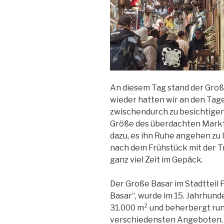
An diesem Tag stand der Gro
wieder hatten wir an den Tage
zwischendurch zu besichtigen,
Größe des überdachten Markt
dazu, es ihn Ruhe angehen zu l
nach dem Frühstück mit der T
ganz viel Zeit im Gepäck.
Der Große Basar im Stadtteil 
Basar“, wurde im 15. Jahrhunde
31.000 m² und beherbergt run
verschiedensten Angeboten. 