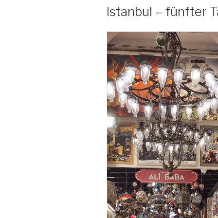
AM
Istanbul – fünfter 