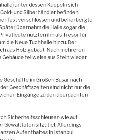
hhalle) unter dessen Kuppeln sich
Gold- und Silberhändler befinden.
üher fest verschlossen und beherbergte
Später übernahm die Halle sogar die
rivatleute nutzten ihn als Tresor für
am die Neue Tuchhalle hinzu. Der
ich aus Holz gebaut. Nach mehreren
 Gebäude teilweise aus Stein wieder
die Geschäfte im Großen Basar nach
der Geschäftszeiten sind nicht nur die
reichen Eingänge zu den überdachten
urch Sicherheitsschleusen wie auf
 Gewalttaten sitzt tief. Allerdings
anzen Aufenthaltes in Istanbul
u sein.