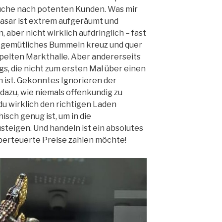
Suche nach potenten Kunden. Was mir
Basar ist extrem aufgeräumt und
, aber nicht wirklich aufdringlich – fast
n gemütliches Bummeln kreuz und quer
pelten Markthalle. Aber andererseits
gs, die nicht zum ersten Mal über einen
 ist. Gekonntes Ignorieren der
dazu, wie niemals offenkundig zu
s du wirklich den richtigen Laden
isch genug ist, um in die
teigen. Und handeln ist ein absolutes
überteuerte Preise zahlen möchte!