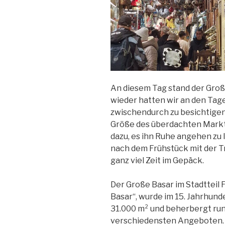
An diesem Tag stand der Gro
wieder hatten wir an den Tage
zwischendurch zu besichtigen,
Größe des überdachten Markt
dazu, es ihn Ruhe angehen zu l
nach dem Frühstück mit der T
ganz viel Zeit im Gepäck.
Der Große Basar im Stadtteil 
Basar“, wurde im 15. Jahrhunde
31.000 m² und beherbergt run
verschiedensten Angeboten. 