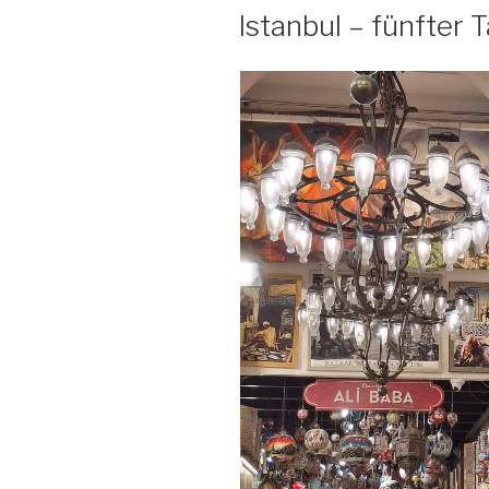
AM
Istanbul – fünfter 