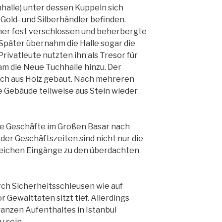
hhalle) unter dessen Kuppeln sich
Gold- und Silberhändler befinden.
üher fest verschlossen und beherbergte
Später übernahm die Halle sogar die
rivatleute nutzten ihn als Tresor für
am die Neue Tuchhalle hinzu. Der
ich aus Holz gebaut. Nach mehreren
 Gebäude teilweise aus Stein wieder
die Geschäfte im Großen Basar nach
der Geschäftszeiten sind nicht nur die
reichen Eingänge zu den überdachten
urch Sicherheitsschleusen wie auf
 Gewalttaten sitzt tief. Allerdings
anzen Aufenthaltes in Istanbul
u sein.