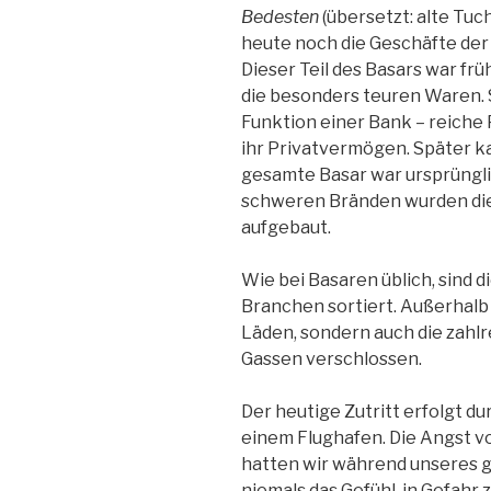
Bedesten
(übersetzt: alte Tuc
heute noch die Geschäfte der 
Dieser Teil des Basars war fr
die besonders teuren Waren. 
Funktion einer Bank – reiche P
ihr Privatvermögen. Später k
gesamte Basar war ursprüngl
schweren Bränden wurden die
aufgebaut.
Wie bei Basaren üblich, sind 
Branchen sortiert. Außerhalb 
Läden, sondern auch die zahl
Gassen verschlossen.
Der heutige Zutritt erfolgt d
einem Flughafen. Die Angst vor
hatten wir während unseres g
niemals das Gefühl, in Gefahr z